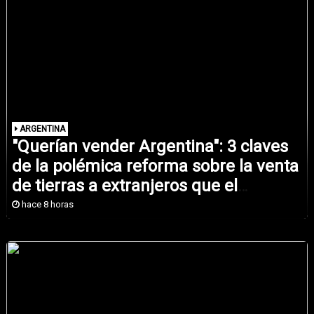
ARGENTINA
"Querían vender Argentina": 3 claves
de la polémica reforma sobre la venta
de tierras a extranjeros que el
gobierno de Milei se vio obligado a
hace 8 horas
retirar